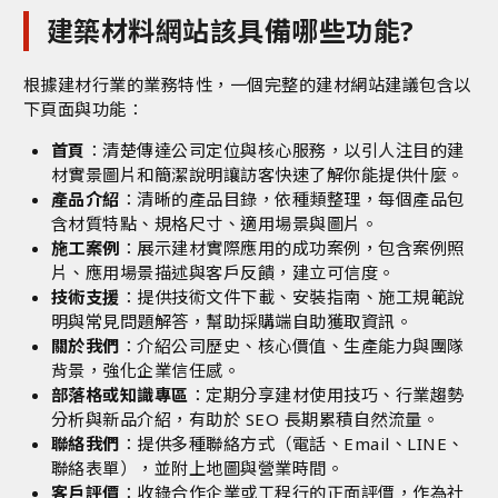
建築材料網站該具備哪些功能?
根據建材行業的業務特性，一個完整的建材網站建議包含以
下頁面與功能：
首頁
：清楚傳達公司定位與核心服務，以引人注目的建
材實景圖片和簡潔說明讓訪客快速了解你能提供什麼。
產品介紹
：清晰的產品目錄，依種類整理，每個產品包
含材質特點、規格尺寸、適用場景與圖片。
施工案例
：展示建材實際應用的成功案例，包含案例照
片、應用場景描述與客戶反饋，建立可信度。
技術支援
：提供技術文件下載、安裝指南、施工規範說
明與常見問題解答，幫助採購端自助獲取資訊。
關於我們
：介紹公司歷史、核心價值、生產能力與團隊
背景，強化企業信任感。
部落格或知識專區
：定期分享建材使用技巧、行業趨勢
分析與新品介紹，有助於 SEO 長期累積自然流量。
聯絡我們
：提供多種聯絡方式（電話、Email、LINE、
聯絡表單），並附上地圖與營業時間。
客戶評價
：收錄合作企業或工程行的正面評價，作為社