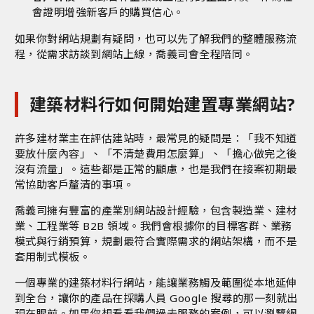
會證明增強新客戶的購買信心。
如果你對網站規劃有疑問，也可以先了解我們的
整體服務流
程
，從需求訪談到網站上線，喬義司會全程陪同。
建築材料行如何開始建置專業網站?
許多建材業主在評估建站時，最常見的疑問是：「我不知道
要放什麼內容」、「不清楚費用怎麼算」、「擔心做完之後
沒有流量」。這些都是正常的顧慮，也是我們在接案初期最
常協助客戶釐清的事項。
喬義司擁有豐富的產業別網站設計經驗，包含製造業、建材
業、工程業等 B2B 領域。我們會根據你的目標客群、業務
模式與行銷預算，規劃最符合實際需求的網站架構，而不是
套用制式模板。
一個專業的建築材料行網站，能讓業務觸及範圍從本地延伸
到全台，讓你的產品在採購人員 Google 搜尋的那一刻就出
現在眼前。如果你想看看我們過去服務的案例，可以瀏覽
網