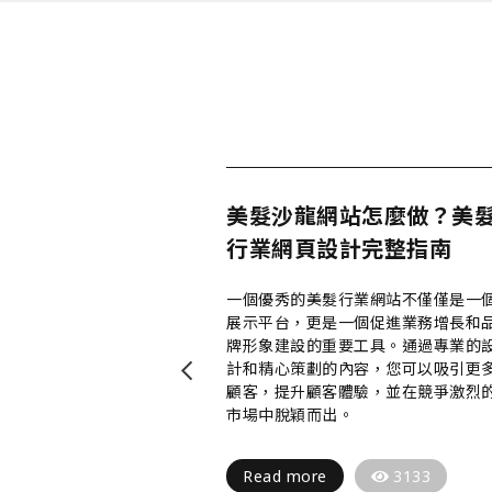
規劃建議：
美髮沙龍網站怎麼做？美
能架構
行業網頁設計完整指南
者和潛在投資者溝
一個優秀的美髮行業網站不僅僅是一
以在網站上發布財
展示平台，更是一個促進業務增長和
為投資者提供透明
牌形象建設的重要工具。通過專業的
同時，通過網站的
計和精心策劃的內容，您可以吸引更
，您可以回答投資
顧客，提升顧客體驗，並在競爭激烈
他們的關切。
市場中脫穎而出。
4175
Read more
3133