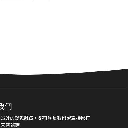
我們
頁設計的疑難雜症，都可聯繫我們或直接撥打
23 來電諮詢