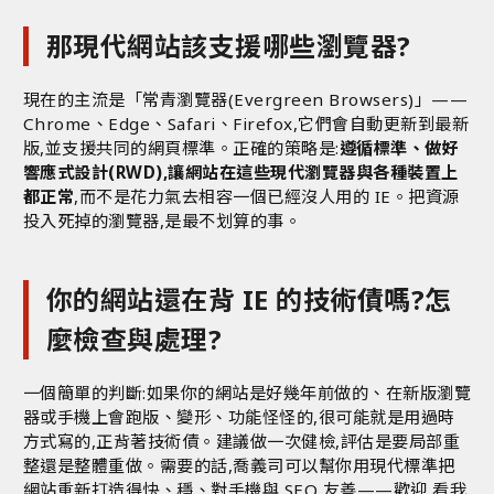
那現代網站該支援哪些瀏覽器?
現在的主流是「常青瀏覽器(Evergreen Browsers)」——
Chrome、Edge、Safari、Firefox,它們會自動更新到最新
版,並支援共同的網頁標準。正確的策略是:
遵循標準、做好
響應式設計(RWD)
,讓網站在這些現代瀏覽器與各種裝置上
都正常
,而不是花力氣去相容一個已經沒人用的 IE。把資源
投入死掉的瀏覽器,是最不划算的事。
你的網站還在背 IE 的技術債嗎?怎
麼檢查與處理?
一個簡單的判斷:如果你的網站是好幾年前做的、在新版瀏覽
器或手機上會跑版、變形、功能怪怪的,很可能就是用過時
方式寫的,正背著技術債。建議做一次健檢,評估是要局部重
整還是整體重做。需要的話,喬義司可以幫你用現代標準把
網站重新打造得快、穩、對手機與 SEO 友善——歡迎
看我