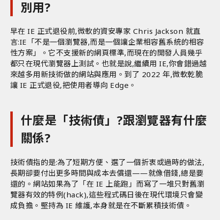
別用?
早在 IE 正式退役前,微軟的資安專家 Chris Jackson 就直
言:IE「不是一個瀏覽器,而是一個讓企業相容舊系統的相容
性方案」。它不支援新的網頁標準,而現在的開發人員幾乎
都只在現代瀏覽器上測試。也就是說,繼續用 IE,你會錯過越
來越多用新技術做的網站與應用。到了 2022 年,微軟乾脆
讓 IE 正式退役,把使用者導向 Edge。
什麼是「技術債」?跟瀏覽器有什麼
關係?
技術債指的是:為了短期方便、選了一個折衷或過時的做法,
長期卻要付出更多時間與成本去償還——就像借錢,總是要
還的。網站如果為了「在 IE 上能跑」而寫了一堆只對舊瀏
覽器有效的特例(hack),這些程式碼日後在現代環境只會變
成負擔。堅持為 IE 維護,本身就是在不斷累積技術債。