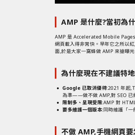
AMP 是什麼?當初為
AMP 是 Accelerated Mobil
網頁載入得非常快。早年它之所以紅,是因為
面,於是大家一窩蜂做 AMP 來搶曝
為什麼現在不建議特地做
Google 已取消優待
:2021 年起,
為準——做不做 AMP,對 SEO
限制多、呈現受限
:AMP 對 H
要多維護一個版本
:同時維護「一般
不做 AMP,手機網頁