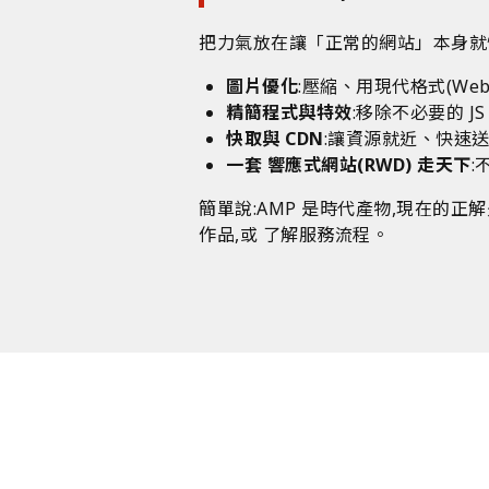
把力氣放在讓「正常的網站」本身就快
圖片優化
:壓縮、用現代格式(We
精簡程式與特效
:移除不必要的 J
快取與 CDN
:讓資源就近、快速
一套
響應式網站(RWD)
走天下
:
簡單說:AMP 是時代產物,現在的正
作品
,或
了解服務流程
。