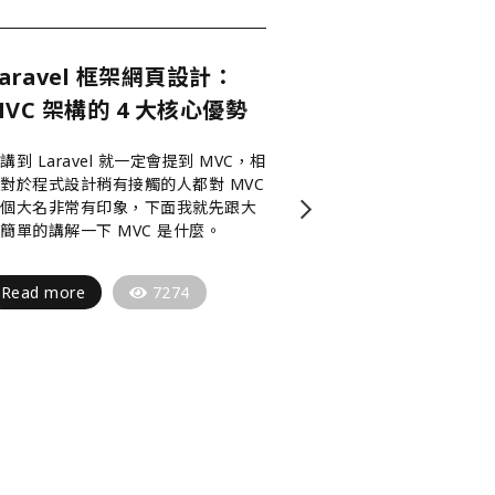
Laravel 框架網頁設計：
Google Sea
MVC 架構的 4 大核心優勢
頁面移除工具
速刪除舊索引
講到 Laravel 就一定會提到 MVC，相
對於程式設計稍有接觸的人都對 MVC
有時候我們網頁總
這個大名非常有印象，下面我就先跟大
資料庫刪除了
簡單的講解一下 MVC 是什麼。
但GOOGLE的暫
刪除
這裡提供一個Goog
Read more
7274
Read more