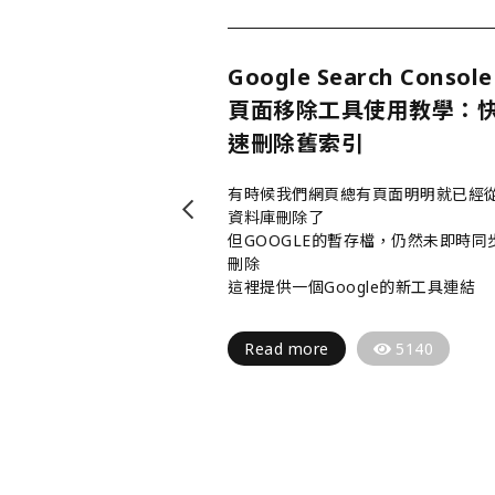
框架網頁設計：
Google Search Console
4 大核心優勢
頁面移除工具使用教學：
速刪除舊索引
就一定會提到 MVC，相
接觸的人都對 MVC
有時候我們網頁總有頁面明明就已經
，下面我就先跟大
資料庫刪除了
VC 是什麼。
但GOOGLE的暫存檔，仍然未即時同
刪除
這裡提供一個Google的新工具連結
7274
Read more
5140