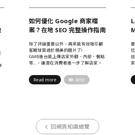
如何優化 Google 商家檔
快
案？在地 SEO 完整操作指南
除了評論重要以外，再來能有效吸引顧
要
客眼球莫過於精美的圖片了!
信
從
GMB後台能上傳店家外觀、內部、餐點
等…，讓潛在消費者進一步了解店家。
家
步
Read more
3890
回網頁知識總覽