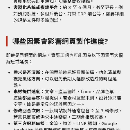
會員系統與訂單通知，功能整合較複雜。
客製化系統或複雜平台
：約 3 至 6 個月，甚至更長。例
如預約系統、多租戶後台、訂製 ERP 前台等，需要詳細
的規格文件與多輪測試。
哪些因素會影響網頁製作進度?
即使是同類型的網站，實際工期也可能因為以下因素而大幅
縮短或延長：
需求是否清晰
：在開案前確認好頁面架構、功能清單與
視覺風格方向，可以避免後期大幅修改造成的時程延
誤。
素材提供速度
：文案、產品圖片、Logo、品牌色票——
這些都需要客戶端提供。若素材遲遲未到，設計師只能
空等，這是最常見的延誤原因之一。
修改回合次數
：一般網站設計通常包含 2 至 3 輪修改，
若意見反覆或需求中途變更，工期會相應拉長。
第三方服務串接
：金流、物流、LINE 通知、Google
Analytics 等外部服務的申請與審核，有時需要額外等