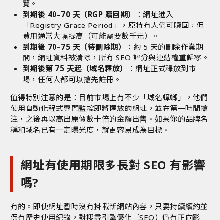
覽。
到期後 40–70 天（RGP 贖回期）
：網址進入
「Registry Grace Period」，原持有人仍可贖回，但
費用通常大幅提高（可能需要數千元）。
到期後 70–75 天（待刪除期）
：約 5 天的刪除作業期
間，網址資料被清除，所有 SEO 評分與連結權重歸零。
到期後第 75 天起（域名釋放）
：網址正式釋放到市
場，任何人都可以搶先註冊。
值得特別注意的是：目前市場上有不少「域名蟑螂」，他們
使用自動化程式專門監控即將釋放的網址，並在第一時間搶
注，之後再以高出原價數十倍的金額出售。如果你的品牌名
稱和域名已有一定曝光度，就更容易成為目標。
網址有使用期限多長對 SEO 有影響
嗎?
有的。即使網址暫時沒有掛載新網站內容，只要持續續約並
保有歷史使用紀錄，對搜尋引擎優化（SEO）仍有正向影