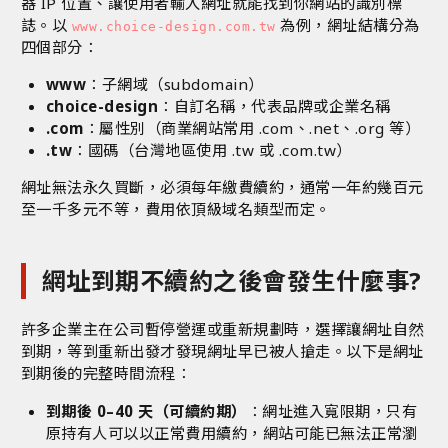
器 IP 位置、讓使用者輸入網址就能找到你網站的識別標
誌。以
為例，網址結構分為
www.choice-design.com.tw
四個部分：
www
：子網域（subdomain）
choice-design
：自訂名稱，代表品牌或企業名稱
.com
：屬性別（商業網站常用 .com、.net、.org 等）
.tw
：國碼（台灣地區使用 .tw 或 .com.tw）
網址無法永久買斷，必須每年繳費續約，通常一年約幾百元
至一千多元不等，費用依頂級域名類型而定。
網址到期不續約之後會發生什麼事?
許多企業主在公司暫停營運或重新規劃時，選擇讓網址自然
到期，等到重新出發才發現網址早已被人搶走。以下是網址
到期後的完整時間流程：
到期後 0–40 天（可續約期）
：網址進入寬限期，只有
原持有人可以以正常費用續約，網站可能已無法正常瀏