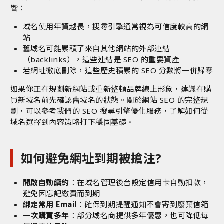
響：
域名使用年資越長，搜尋引擎通常視為可信度較高的網
站
舊域名可能累積了來自其他網站的外部連結
（backli
nks），這些連結是 SEO 的重要資產
若網址徹底刪除，這些歷史積累的 SEO 分數將一併歸零
如果你正在規劃新網站或重新整頓品牌線上形象，建議在購
買新域名前先確認舊域名的狀態。關於網站 SEO 的完整規
劃，可以參考我們的
SEO 搜尋引擎優化服務
，了解如何從
域名選擇到內容策略打下穩固基礎。
如何避免網址到期被搶注?
開啟自動續約
：在域名管理後台設定信用卡自動扣款，
避免因忘記繳費而到期
綁定常用 Email
：確保到期提醒通知不會寄到廢棄信箱
一次購買多年
：部分域名商提供多年優惠，也可降低每