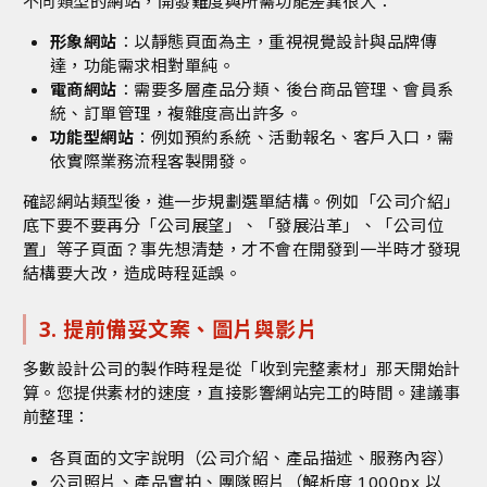
不同類型的網站，開發難度與所需功能差異很大：
形象網站
：以靜態頁面為主，重視視覺設計與品牌傳
達，功能需求相對單純。
電商網站
：需要多層產品分類、後台商品管理、會員系
統、訂單管理，複雜度高出許多。
功能型網站
：例如預約系統、活動報名、客戶入口，需
依實際業務流程客製開發。
確認網站類型後，進一步規劃選單結構。例如「公司介紹」
底下要不要再分「公司展望」、「發展沿革」、「公司位
置」等子頁面？事先想清楚，才不會在開發到一半時才發現
結構要大改，造成時程延誤。
3. 提前備妥文案、圖片與影片
多數設計公司的製作時程是從「收到完整素材」那天開始計
算。您提供素材的速度，直接影響網站完工的時間。建議事
前整理：
各頁面的文字說明（公司介紹、產品描述、服務內容）
公司照片、產品實拍、團隊照片（解析度 1000px 以