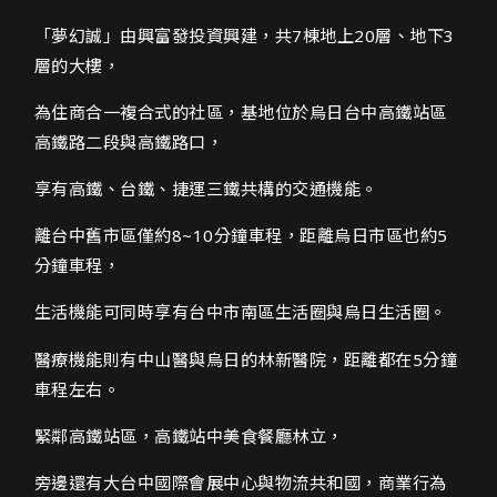
興富發-夢幻誠網頁設計介紹
「夢幻誠」由興富發投資興建，共7棟地上20層、地下3
層的大樓，
為住商合一複合式的社區，基地位於烏日台中高鐵站區
高鐵路二段與高鐵路口，
享有高鐵、台鐵、捷運三鐵共構的交通機能。
離台中舊市區僅約8~10分鐘車程，距離烏日市區也約5
分鐘車程，
生活機能可同時享有台中市南區生活圈與烏日生活圈。
醫療機能則有中山醫與烏日的林新醫院，距離都在5分鐘
車程左右。
緊鄰高鐵站區，高鐵站中美食餐廳林立，
旁邊還有大台中國際會展中心與物流共和國，商業行為