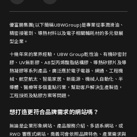
優富勝集團網頁設計介紹
優富勝集團(以下簡稱UBWGroup)是專業從事潤滑油、
精密接著劑、導熱材料以及電子相關輔耗材的多元發展
型企業。
十幾年來的業界經驗，UBW Group乾性油、有機矽密封
膠、UV無影膠、AB型丙烯酸脂結構膠、導熱矽膠片及導
熱凝膠等系列產品，廣泛應於電子電器、網通、工程機
械、航空航太、智能家居、新能源、機械人自動化、半
導體、醫療等多個重點行業，幫助客戶解決生產製造，
工程技術及點膠方案等問題。
想打造更符合品牌需求的網站嗎？
無論是企業形象網站、產品服務介紹、多語系網站，或
RWD 響應式網站，喬義司會依照品牌特色、產業需求與