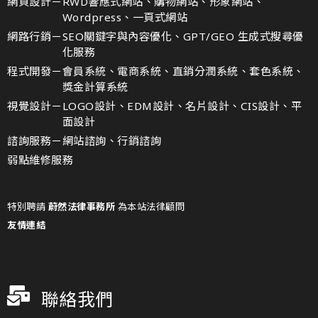
網頁設計－
RWD響應式網站、購物網站、形象網站、
Wordpress、一頁式網站
網路行銷－
SEO關鍵字與內容優化、GPT/GEO 生成式搜尋優
化服務
程式開發－
會員系統、電商系統、直銷分潤系統、套色系統、
獎金計算系統
視覺設計－
LOGO設計、EDM設計、名片設計、CIS設計、平
面設計
諮詢服務－
網站諮詢、行銷諮詢
弱點維修服務
特別聘請
蔚然法律事務所
為本站法律顧問
友情連結
聯絡我們