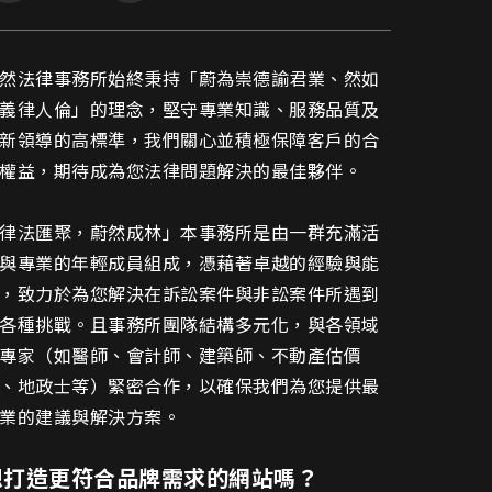
然法律事務所網頁設計介紹
然法律事務所始終秉持「蔚為崇德諭君業、然如
義律人倫」的理念，堅守專業知識、服務品質及
新領導的高標準，我們關心並積極保障客戶的合
權益，期待成為您法律問題解決的最佳夥伴。
律法匯聚，蔚然成林」本事務所是由一群充滿活
與專業的年輕成員組成，憑藉著卓越的經驗與能
，致力於為您解決在訴訟案件與非訟案件所遇到
各種挑戰。且事務所團隊結構多元化，與各領域
專家（如醫師、會計師、建築師、不動產估價
、地政士等）緊密合作，以確保我們為您提供最
業的建議與解決方案。
想打造更符合品牌需求的網站嗎？