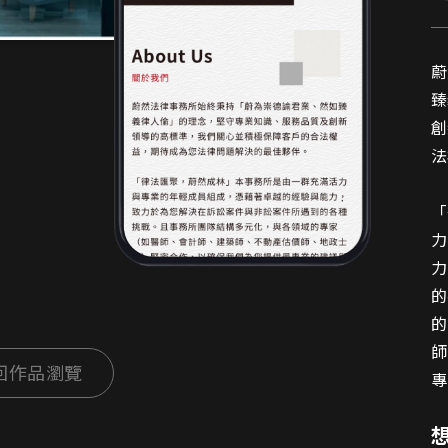
蔚
蔚
臻
創
法
「
力
力
的
的
師
回作品瀏覽
專