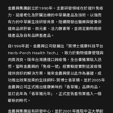
香草豬Herb Pork網頁設計介紹
金農興集團創立於1990年。主要研發領域在於提升免疫
力、延緩老化及肝臟治療的中草藥產品及技術，以強而
有力的中草藥生技研發背景，陸續開發出醫療與營養保
健商品保肝寧、蒜元素、活力酵素等，並跨足動物用保
健產品及自有品牌畜產品。
自1996年起，金農興公司發展出「賀博士健康科技平台
Herb-Porch Health Tech.」，致力於動物健康管理與
肉質改良。隔年台灣適逢口蹄疫情，全台養豬業陷入恐
慌，當時金農興的「免疫一號」經實驗證實對這波疫情
提供良好的解決方案，後來金農興便以此作為基礎，成
功推出效果加乘的生技飼料-賀博士香草精。並於2005年
金農興公司正式推出健康美味的「香草豬」品牌肉品，
並訂此年為「香草豬元年」，正式宣告畜牧業進入一個
嶄新的時代。
金農興集團設有研發中心，並於2001年進駐中正大學創