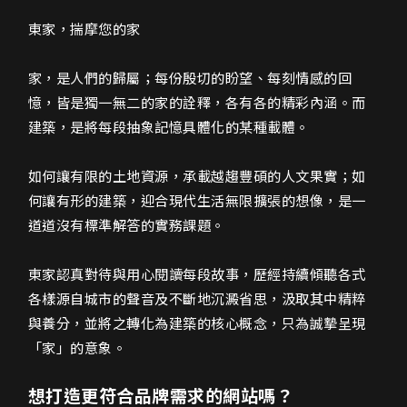
東家機構-建設公司網頁設計介紹
東家，揣摩您的家
家，是人們的歸屬；每份殷切的盼望、每刻情感的回
憶，皆是獨一無二的家的詮釋，各有各的精彩內涵。而
建築，是將每段抽象記憶具體化的某種載體。
如何讓有限的土地資源，承載越趨豐碩的人文果實；如
何讓有形的建築，迎合現代生活無限擴張的想像，是一
道道沒有標準解答的實務課題。
東家認真對待與用心閱讀每段故事，歷經持續傾聽各式
各樣源自城市的聲音及不斷地沉澱省思，汲取其中精粹
與養分，並將之轉化為建築的核心概念，只為誠摯呈現
「家」的意象。
想打造更符合品牌需求的網站嗎？