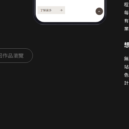
程
每
有
業
回作品瀏覽
無
站
色
計