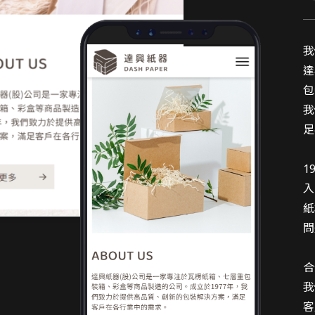
達
我
達
包
我
足
1
入
紙
問
合
我
客