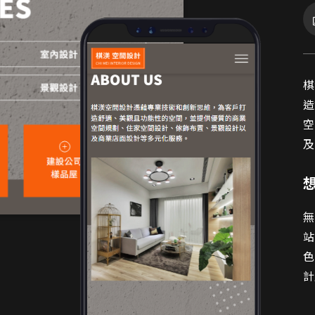
棋
棋
造
空
及
無
站
色
計